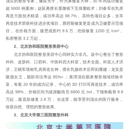
顶尖的整形专家，像陈光宇，作为鼻修复大神，30 年间成功修复
超 5000 例案例；赵延勇擅长显微镜下无痕重睑术；刘春军在乳房
再造方面技术精湛，成功率高达 98.7% 。其特色项目众多，全耳
再造技术荣获科技进步奖项目，唇腭裂修复更是成为卫健委示范项
目 。在价格方面，腹壁成形约 9.6 万，疤痕修复 1200 元 /cm²，
私密整形 3.2 万起 。
2、北京协和医院整形美容中心
北京协和医院整形美容中心同样实力非凡。该中心整合了整形
外科、皮肤科、口腔科、中医科四大科室，技术全面。科室人才济
济，王晓军堪称乳房再造女神，擅长乳腺癌术后即刻重建；龙笑是
吸脂女王，脂肪存活率达 85%+ ；黄渭清在眼鼻整形领域经验丰
富，有着 20 年的成功记录 。中心的 3D 打印耳再造技术，成功率
高达 98% 。价格区间为玻尿酸填充 6800 元 /ml，下颌角截骨 8.8
万起，腹直肌修复 2.8 万 。在这里，能享受到顶尖的医疗服务，
收获自然、理想的整形效果。
3、北京大学第三医院整形外科