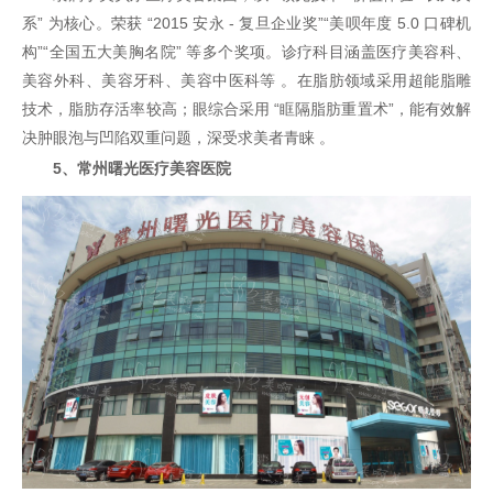
系” 为核心。荣获 “2015 安永 - 复旦企业奖”“美呗年度 5.0 口碑机
构”“全国五大美胸名院” 等多个奖项。诊疗科目涵盖医疗美容科、
美容外科、美容牙科、美容中医科等 。在脂肪领域采用超能脂雕
技术，脂肪存活率较高；眼综合采用 “眶隔脂肪重置术”，能有效解
决肿眼泡与凹陷双重问题，深受求美者青睐 。
5、常州曙光医疗美容医院