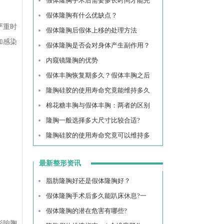
假体隆胸手术后需要多长时间才能完
假体隆胸有什么优缺点？
严重时
假体隆胸后假体上移的处理方法
加感染
假体隆胸是否会对身体产生副作用？
内窥镜隆胸的优势
假体丰胸恢复期多久？假体丰胸之后
隆胸硅胶的使用寿命究竟能维持多久
棉花糖丰胸与假体丰胸：两者的区别
隆胸一般选择多大尺寸比较合适?
隆胸硅胶的使用寿命究竟可以维持多
最新整形资讯
脂肪隆胸好还是假体隆胸好？
假体隆胸手术后多久能趴床休息?一
假体隆胸的潜在危害有哪些?
影响胸