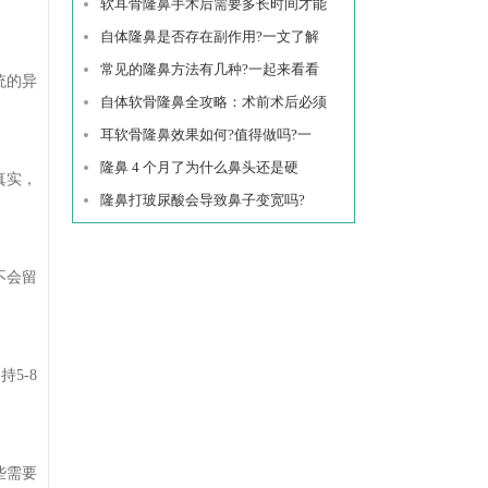
软耳骨隆鼻手术后需要多长时间才能
自体隆鼻是否存在副作用?一文了解
常见的隆鼻方法有几种?一起来看看
统的异
自体软骨隆鼻全攻略：术前术后必须
耳软骨隆鼻效果如何?值得做吗?一
隆鼻 4 个月了为什么鼻头还是硬
真实，
隆鼻打玻尿酸会导致鼻子变宽吗?
不会留
5-8
些需要