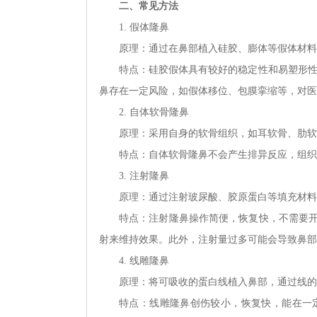
二、常见方法
1. 假体隆鼻
原理：通过在鼻部植入硅胶、膨体等假体材料
特点：硅胶假体具有较好的稳定性和易塑形性
鼻存在一定风险，如假体移位、包膜挛缩等，对医
2. 自体软骨隆鼻
原理：采用自身的软骨组织，如耳软骨、肋软
特点：自体软骨隆鼻不会产生排异反应，组织
3. 注射隆鼻
原理：通过注射玻尿酸、胶原蛋白等填充材料
特点：注射隆鼻操作简便，恢复快，不需要
射来维持效果。此外，注射量过多可能会导致鼻部
4. 线雕隆鼻
原理：将可吸收的蛋白线植入鼻部，通过线的
特点：线雕隆鼻创伤较小，恢复快，能在一