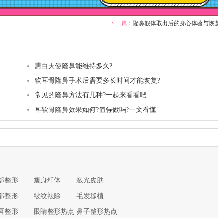
下一篇：
隆鼻假体取出后的身心体验与恢
？
濡白天使隆鼻能维持多久?
软耳骨隆鼻手术后需要多长时间才能恢复?
常见的隆鼻方法有几种?一起来看看吧
关
耳软骨隆鼻效果如何?值得做吗?一文看懂
部整形
瘦身纤体
激光皮肤
部整形
皱纹祛除
毛发移植
唇整形
眼睛整形热点
鼻子整形热点