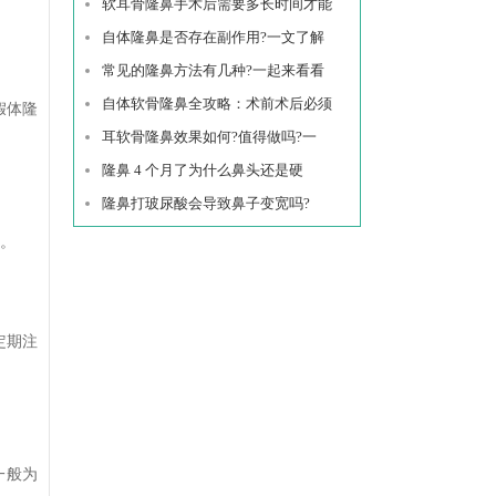
软耳骨隆鼻手术后需要多长时间才能
自体隆鼻是否存在副作用?一文了解
常见的隆鼻方法有几种?一起来看看
自体软骨隆鼻全攻略：术前术后必须
假体隆
耳软骨隆鼻效果如何?值得做吗?一
隆鼻 4 个月了为什么鼻头还是硬
隆鼻打玻尿酸会导致鼻子变宽吗?
。
定期注
一般为