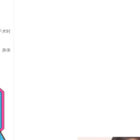
手术时
、身体