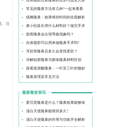
自体脂肪注射隆鼻的优势与适宜人群
常见的隆鼻方法有几种?一起来看看
线雕隆鼻：效果维持时间的全面解析
植、注
鼻小柱延长用什么材料好？做完手术
肋骨隆鼻会出现弯曲现象吗？
自体脂肪可以用来做隆鼻手术吗?
耳软骨隆鼻后多久会变得柔软？
详解硅胶隆鼻与膨体隆鼻材料区别
探索玻尿酸隆鼻：一针至三针的微妙
隆鼻原理及常见方法
最新整形资讯
爱贝芙隆鼻是什么？隆鼻效果能够保
濡白天使隆鼻能维持多久?
濡白天使隆鼻的作用与功效齐全解析