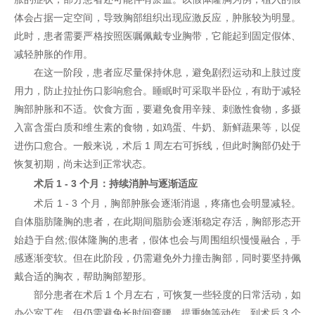
体会占据一定空间，导致胸部组织出现应激反应，肿胀较为明显。
此时，患者需要严格按照医嘱佩戴专业胸带，它能起到固定假体、
减轻肿胀的作用。
在这一阶段，患者应尽量保持休息，避免剧烈运动和上肢过度
用力，防止拉扯伤口影响愈合。睡眠时可采取半卧位，有助于减轻
胸部肿胀和不适。饮食方面，要避免食用辛辣、刺激性食物，多摄
入富含蛋白质和维生素的食物，如鸡蛋、牛奶、新鲜蔬果等，以促
进伤口愈合。一般来说，术后 1 周左右可拆线，但此时胸部仍处于
恢复初期，尚未达到正常状态。
术后 1 - 3 个月：持续消肿与逐渐适应
术后 1 - 3 个月，胸部肿胀会逐渐消退，疼痛也会明显减轻。
自体脂肪隆胸的患者，在此期间脂肪会逐渐稳定存活，胸部形态开
始趋于自然;假体隆胸的患者，假体也会与周围组织慢慢融合，手
感逐渐变软。但在此阶段，仍需避免外力撞击胸部，同时要坚持佩
戴合适的胸衣，帮助胸部塑形。
部分患者在术后 1 个月左右，可恢复一些轻度的日常活动，如
办公室工作，但仍需避免长时间弯腰、提重物等动作。到术后 3 个