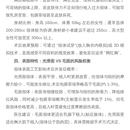
可容纳的假体上限。若皮肤张力不足却强行植入过大假体，可能导
致乳房变形、包膜挛缩甚至皮肤坏死。
身材比例：身高 160cm、体重 50kg 左右的女性，通常选择
200-280cc 假体较为协调;身材娇小者建议不超过 250cc，高大型
女性可放宽至 300cc 以上。
术后效果预期：可通过 “假体试穿”(放入胸衣内模拟)或 3D 模
拟技术，直观感受不同容积的视觉效果，避免盲目追求 “网红胸”。
四、表面特性：光滑面 VS 毛面的风险权衡
假体表面工艺影响术后并发症概率：
光滑面假体：表面平滑，植入时更易放置，但假体与组织的摩
擦力较小，可能发生移位;术后包膜挛缩率略高于毛面(约 1-3%)。
毛面假体：表面有细微纹路，可增加与组织的附着力，降低移
位风险，同时减少包膜挛缩概率(文献显示发生率低于 1%)。但毛
面假体价格更高，且植入时需避免过度摩擦损伤表面。
医生建议：毛面假体更适合乳腺下植入(贴近腺体)，光滑面更
适合胸大肌下植入(假体位于肌肉层)，具体需根据手术方式决定。