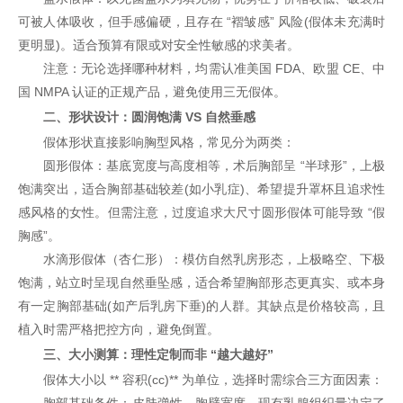
可被人体吸收，但手感偏硬，且存在 “褶皱感” 风险(假体未充满时
更明显)。适合预算有限或对安全性敏感的求美者。
注意：无论选择哪种材料，均需认准美国 FDA、欧盟 CE、中
国 NMPA 认证的正规产品，避免使用三无假体。
二、形状设计：圆润饱满 VS 自然垂感
假体形状直接影响胸型风格，常见分为两类：
圆形假体：基底宽度与高度相等，术后胸部呈 “半球形”，上极
饱满突出，适合胸部基础较差(如小乳症)、希望提升罩杯且追求性
感风格的女性。但需注意，过度追求大尺寸圆形假体可能导致 “假
胸感”。
水滴形假体（杏仁形）：模仿自然乳房形态，上极略空、下极
饱满，站立时呈现自然垂坠感，适合希望胸部形态更真实、或本身
有一定胸部基础(如产后乳房下垂)的人群。其缺点是价格较高，且
植入时需严格把控方向，避免倒置。
三、大小测算：理性定制而非 “越大越好”
假体大小以 ** 容积(cc)** 为单位，选择时需综合三方面因素：
胸部基础条件：皮肤弹性、胸壁宽度、现有乳腺组织量决定了